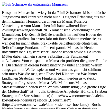
Entspannt Mamasein – wie geht das? Juli Scharnowski ist dreifache
Jungsmama und kennt sich nicht nur aus eigener Erfahrung aus mit
den maximalen Herausforderungen als Mama. Rosarote
Vorstellungen vom Mamaleben Juli hatte während ihrer
Zwillingsschwangerschaft 2015 romantische Vorstellungen vom
Mamaleben. Die Realität ließ sie ziemlich hart auf den Boden der
Tatsachen prallen. Im ersten Jahr mit ihren Söhnen merkte sie, es
war Zeit für nachhaltige, praktikable Selbstfürsorge-Strategien.
Selbstfürsorge-Fundament fürs entspannte Mamasein Heute
unterstützt sie als systemischer Emotionscoach sowie als Autorin
Mütter dabei, sich ein starkes Selbstfürsorge-Fundament
aufzubauen. Vom entspannten Mamasein profitiert die ganze Familie
! Du erfährst in diesem Podcastinterview unter anderem: Warum
Jungs gern mit Waffen spielen und warum das gar nicht schlimm
sein muss Was die magische Phase bei Kindern ist Was hinter
kindlichen Strategien wie Flunkern, frech werden usw. steckt
Strategien für gestresste Mamas Wie Mathe uns Mamas in
Stresssituationen helfen kann Warum Multitasking „die größte Lüge
der Mutterschaft“ ist — Julis kostenlose Angebote: Hörkurs: [Sieben
Strategien für Stresssituationen] (https://www.momtowow.de/dein-
kostenloser-hoerkurs/) eBook „Bedürfnisse“:
(https://www.momtowow.de/dein-kostenloser-hoerkurs/) Buch:
[Starke Jungs brauchen entspannte Eltern: Gelassen durch den