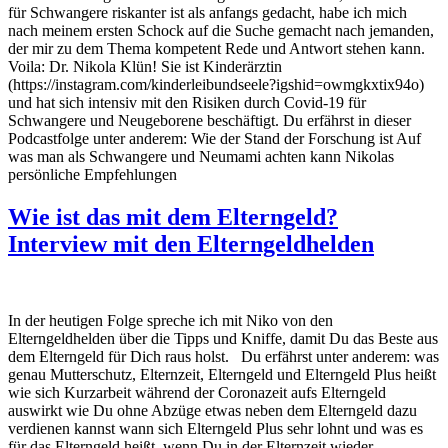
für Schwangere riskanter ist als anfangs gedacht, habe ich mich
nach meinem ersten Schock auf die Suche gemacht nach jemanden,
der mir zu dem Thema kompetent Rede und Antwort stehen kann.
Voila: Dr. Nikola Klün! Sie ist Kinderärztin
(https://instagram.com/kinderleibundseele?igshid=owmgkxtix94o)
und hat sich intensiv mit den Risiken durch Covid-19 für
Schwangere und Neugeborene beschäftigt. Du erfährst in dieser
Podcastfolge unter anderem: Wie der Stand der Forschung ist Auf
was man als Schwangere und Neumami achten kann Nikolas
persönliche Empfehlungen
Wie ist das mit dem Elterngeld?
Interview mit den Elterngeldhelden
In der heutigen Folge spreche ich mit Niko von den
Elterngeldhelden über die Tipps und Kniffe, damit Du das Beste aus
dem Elterngeld für Dich raus holst. Du erfährst unter anderem: was
genau Mutterschutz, Elternzeit, Elterngeld und Elterngeld Plus heißt
wie sich Kurzarbeit während der Coronazeit aufs Elterngeld
auswirkt wie Du ohne Abzüge etwas neben dem Elterngeld dazu
verdienen kannst wann sich Elterngeld Plus sehr lohnt und was es
für das Elterngeld heißt, wenn Du in der Elternzeit wieder