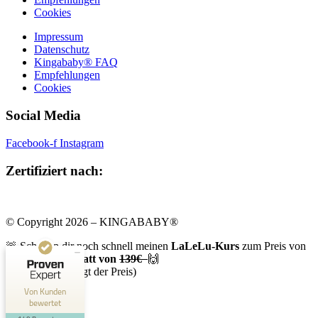
Cookies
Impressum
Datenschutz
Kingababy® FAQ
Empfehlungen
Cookies
Social Media
Facebook-f
Instagram
Kundenbewertungen und Erfahrungen zu
Zertifiziert nach:
Victoria Kinga
SEHR GUT
99%
Empfehlungen auf
© Copyright 2026 – KINGABABY®
ProvenExpert.com
4,90 / 5,00
🚨 Schnapp dir noch schnell meinen
LaLeLu-Kurs
zum Preis von
aktuell
119€ anstatt von
139€
🙌
134
6
(am 23.11.24 steigt der Preis)
Bewertungen auf
Bewertungen von 1
Von Kunden
ProvenExpert.com
anderen Quelle
Tage
bewertet
Stunden