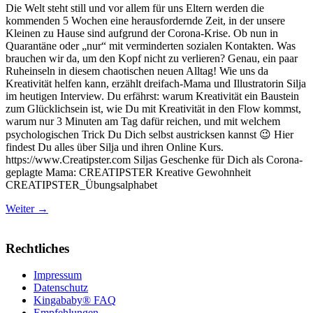
Die Welt steht still und vor allem für uns Eltern werden die
kommenden 5 Wochen eine herausfordernde Zeit, in der unsere
Kleinen zu Hause sind aufgrund der Corona-Krise. Ob nun in
Quarantäne oder „nur“ mit verminderten sozialen Kontakten. Was
brauchen wir da, um den Kopf nicht zu verlieren? Genau, ein paar
Ruheinseln in diesem chaotischen neuen Alltag! Wie uns da
Kreativität helfen kann, erzählt dreifach-Mama und Illustratorin Silja
im heutigen Interview. Du erfährst: warum Kreativität ein Baustein
zum Glücklichsein ist, wie Du mit Kreativität in den Flow kommst,
warum nur 3 Minuten am Tag dafür reichen, und mit welchem
psychologischen Trick Du Dich selbst austricksen kannst 😉 Hier
findest Du alles über Silja und ihren Online Kurs.
https://www.Creatipster.com Siljas Geschenke für Dich als Corona-
geplagte Mama: CREATIPSTER Kreative Gewohnheit
CREATIPSTER_Übungsalphabet
Weiter
→
Rechtliches
Impressum
Datenschutz
Kingababy® FAQ
Empfehlungen