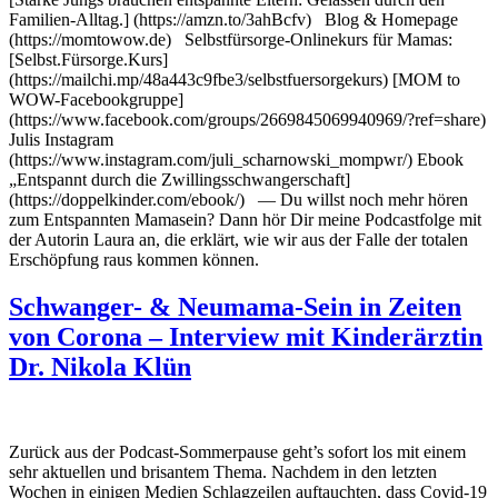
Familien-Alltag.] (https://amzn.to/3ahBcfv) Blog & Homepage
(https://momtowow.de) Selbstfürsorge-Onlinekurs für Mamas:
[Selbst.Fürsorge.Kurs]
(https://mailchi.mp/48a443c9fbe3/selbstfuersorgekurs) [MOM to
WOW-Facebookgruppe]
(https://www.facebook.com/groups/2669845069940969/?ref=share)
Julis Instagram
(https://www.instagram.com/juli_scharnowski_mompwr/) Ebook
„Entspannt durch die Zwillingsschwangerschaft]
(https://doppelkinder.com/ebook/) — Du willst noch mehr hören
zum Entspannten Mamasein? Dann hör Dir meine Podcastfolge mit
der Autorin Laura an, die erklärt, wie wir aus der Falle der totalen
Erschöpfung raus kommen können.
Schwanger- & Neumama-Sein in Zeiten
von Corona – Interview mit Kinderärztin
Dr. Nikola Klün
Zurück aus der Podcast-Sommerpause geht’s sofort los mit einem
sehr aktuellen und brisantem Thema. Nachdem in den letzten
Wochen in einigen Medien Schlagzeilen auftauchten, dass Covid-19