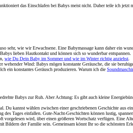
ktioniert das Einschlafen bei Babys meist nicht. Daher teile ich jetzt 
so sehr, wie wir Erwachsene. Eine Babymassage kann daher ein wunde
Babys lieben Hautkontakt und können sich so wunderbar entspannen.
en,
wie Du Dein Baby im Sommer und wie im Winter richtig anziehst
.
r wehender Wind: Babys mögen konstante Geräusche, die sie beruhige
olch ein konstantes Geräusch produzieren. Warum ich die
Soundmaschi
drehte Babys zur Ruh. Aber Achtung: Es gibt auch kleine Energiebünd
ual. Du kannst wählen zwischen einer geschriebenen Geschichte aus e
ang des Tages einfallen. Gute-Nacht-Geschichten können lustig, spanne
n oft vorgelesen wird, über einen größeren Wortschatz verfügen. Eine Al
t Bildern der Familie sein. Gemeinsam könnt Ihr so die schönsten Erl