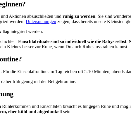
beginnen?
n und Aktionen abzuschließen und
ruhig zu werden
. Sie sind wunderb
griert werden.
Untersuchungen
zeigen, dass bereits unsere Kleinsten g
lltag integriert werden.
schichte –
Einschlafrituale sind so individuell wie die Babys selbst
.
N
in Kleines besser zur Ruhe, wenn Du auch Ruhe ausstrahlen kannst.
routine?
n
. Für die Einschlafroutine am Tag reichen oft 5-10 Minuten, abends d
daher früh genug mit der Bettgehroutine.
ebung
 Runterkommen und Einschlafen braucht es hingegen Ruhe und möglic
arm, eher kühl und abgedunkelt
sein.