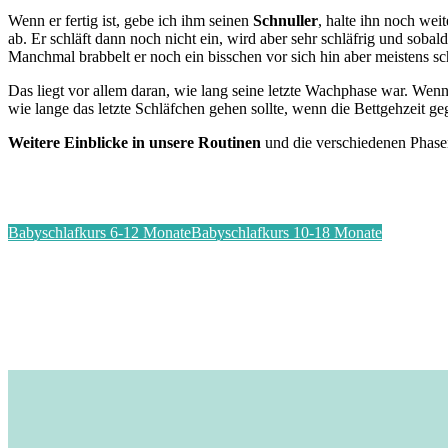
Wenn er fertig ist, gebe ich ihm seinen
Schnuller
, halte ihn noch wei
ab. Er schläft dann noch nicht ein, wird aber sehr schläfrig und sobal
Manchmal brabbelt er noch ein bisschen vor sich hin aber meistens sch
Das liegt vor allem daran, wie lang seine letzte Wachphase war. Wen
wie lange das letzte Schläfchen gehen sollte, wenn die Bettgehzeit ge
Weitere Einblicke in unsere Routinen
und die verschiedenen Phase
Babyschlafkurs 6-12 Monate
Babyschlafkurs 10-18 Monate