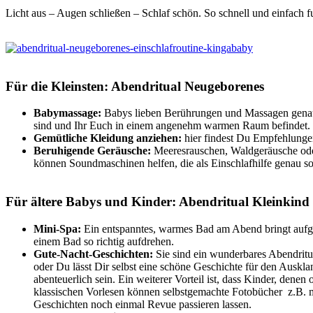
Licht aus – Augen schließen – Schlaf schön. So schnell und einfach fun
Für die Kleinsten: Abendritual Neugeborenes
Babymassage:
Babys lieben Berührungen und Massagen genau
sind und Ihr Euch in einem angenehm warmen Raum befindet. 
Gemütliche Kleidung anziehen:
hier findest Du Empfehlung
Beruhigende Geräusche:
Meeresrauschen, Waldgeräusche ode
können Soundmaschinen helfen, die als Einschlafhilfe genau s
Für ältere Babys und Kinder: Abendritual Kleinkind
Mini-Spa:
Ein entspanntes, warmes Bad am Abend bringt aufge
einem Bad so richtig aufdrehen.
Gute-Nacht-Geschichten:
Sie sind ein wunderbares Abendrit
oder Du lässt Dir selbst eine schöne Geschichte für den Auskl
abenteuerlich sein. Ein weiterer Vorteil ist, dass Kinder, dene
klassischen Vorlesen können selbstgemachte Fotobücher z.B. mi
Geschichten noch einmal Revue passieren lassen.