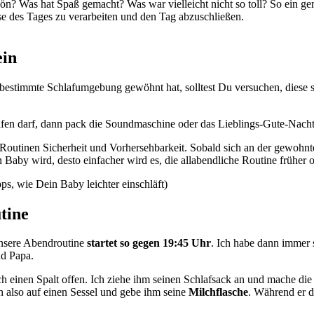
chön? Was hat Spaß gemacht? Was war vielleicht nicht so toll? So ein g
se des Tages zu verarbeiten und den Tag abzuschließen.
ein
 bestimmte Schlafumgebung gewöhnt hat, solltest Du versuchen, diese 
en darf, dann pack die Soundmaschine oder das Lieblings-Gute-Nacht-
 Routinen Sicherheit und Vorhersehbarkeit. Sobald sich an der gewohn
 Baby wird, desto einfacher wird es, die allabendliche Routine früher
ps, wie Dein Baby leichter einschläft)
tine
 Unsere Abendroutine
startet so gegen 19:45 Uhr
. Ich habe dann immer 
nd Papa.
h einen Spalt offen. Ich ziehe ihm seinen Schlafsack an und mache di
h also auf einen Sessel und gebe ihm seine
Milchflasche
. Während er d