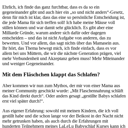
Ehrlich, ich finde das ganz furchtbar, dass es da so ein
gegeneinander gibt und auch hier ein „so und nicht anders“-Gesetz,
denn für mich ist klar, dass das eine so persönliche Entscheidung ist,
die jede Mama für sich treffen soll! Ich habe meine Mäuse voll
stillen können und war damit sehr glücklich. Es gibt aber eine
Milliarde Gründe, warum andere sich dafür oder dagegen
entscheiden – und das ist nicht Aufgabe von anderen, das zu
bewerten. Und vor allem, das sagt nichts über das Mamasein aus.
Ihr hört, das Thema bewegt mich, ich finde einfach, dass es vor
allem bei uns Müttern, die wir die nächste Generation prägen, viel
mehr Verbundenheit und Akzeptanz geben muss! Mehr Miteinander
und weniger Gegeneinander.
Mit dem Fläschchen klappt das Schlafen?
Aber kommen wir nun zum Mythos, der mir von einer Mama aus
meiner Community geschickt wurde: „Mit Flaschennahrung schläft
das Kind direkt durch“. Oder anders gesagt „gestillte Babys schlafen
erst viel später durch!“.
Aus eigener Erfahrung: sowohl mit meinen Kindern, die ich voll
gestillt habe und die schon lange vor der Beikost in der Nacht nicht
mehr getrunken haben, als auch durch die Erfahrungen mit
hunderten Teilnehmern meines LaLeLu Babyschlaf Kurses kann ich