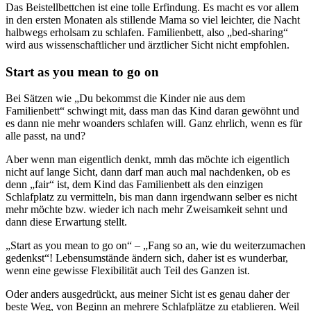
Das Beistellbettchen ist eine tolle Erfindung. Es macht es vor allem
in den ersten Monaten als stillende Mama so viel leichter, die Nacht
halbwegs erholsam zu schlafen. Familienbett, also „bed-sharing“
wird aus wissenschaftlicher und ärztlicher Sicht nicht empfohlen.
Start as you mean to go on
Bei Sätzen wie „Du bekommst die Kinder nie aus dem
Familienbett“ schwingt mit, dass man das Kind daran gewöhnt und
es dann nie mehr woanders schlafen will. Ganz ehrlich, wenn es für
alle passt, na und?
Aber wenn man eigentlich denkt, mmh das möchte ich eigentlich
nicht auf lange Sicht, dann darf man auch mal nachdenken, ob es
denn „fair“ ist, dem Kind das Familienbett als den einzigen
Schlafplatz zu vermitteln, bis man dann irgendwann selber es nicht
mehr möchte bzw. wieder ich nach mehr Zweisamkeit sehnt und
dann diese Erwartung stellt.
„Start as you mean to go on“ – „Fang so an, wie du weiterzumachen
gedenkst“! Lebensumstände ändern sich, daher ist es wunderbar,
wenn eine gewisse Flexibilität auch Teil des Ganzen ist.
Oder anders ausgedrückt, aus meiner Sicht ist es genau daher der
beste Weg, von Beginn an mehrere Schlafplätze zu etablieren. Weil