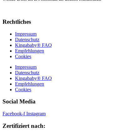
Rechtliches
Impressum
Datenschutz
Kingababy® FAQ
Empfehlungen
Cookies
Impressum
Datenschutz
Kingababy® FAQ
Empfehlungen
Cookies
Social Media
Facebook-f
Instagram
Kundenbewertungen und Erfahrungen zu
Zertifiziert nach:
Victoria Kinga
SEHR GUT